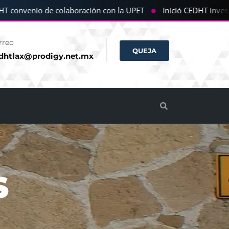
●
onvenio de colaboración con la UPET
Inició CEDHT investig
rreo
QUEJA
dhtlax@prodigy.net.mx
S