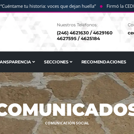
●
ntame tu historia: voces que dejan huella”
Firmó la CEDHT c
Nuestros Teléfonos:
Co
(246) 4621630 / 4629160
ce
4627595 / 4625184
RANSPARENCIA
SECCIONES
RECOMENDACIONES
COMUNICADO
COMUNICACIÓN SOCIAL