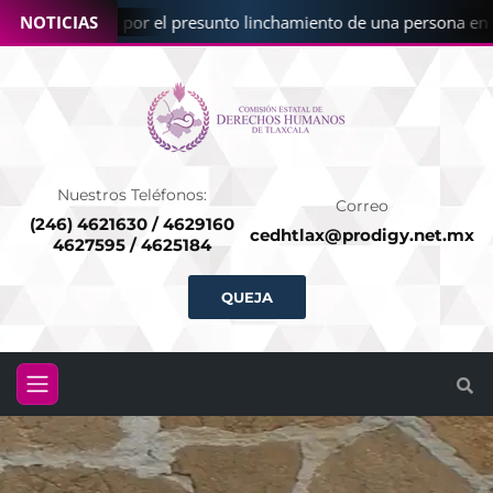
nvestigación por el presunto linchamiento de una persona en San
NOTICIAS
Nuestros Teléfonos:
Correo
(246) 4621630 / 4629160
cedhtlax@prodigy.net.mx
4627595 / 4625184
QUEJA