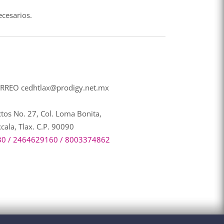
ecesarios.
RREO cedhtlax@prodigy.net.mx
ctos No. 27, Col. Loma Bonita,
xcala, Tlax. C.P. 90090
30 / 2464629160 / 8003374862