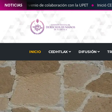
●
 la CEDHT convenio de colaboración con la UPET
NOTICIAS
Inició CEDH
INICIO
CEDHTLAX
DIFUSIÓN
T