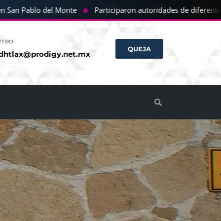
●
 San Pablo del Monte
Participaron autoridades de diferentes c
rreo
QUEJA
dhtlax@prodigy.net.mx