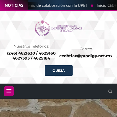
●
 CEDHT convenio de colaboración con la UPET
NOTICIAS
Inició CEDHT i
Nuestros Teléfonos:
Correo
(246) 4621630 / 4629160
cedhtlax@prodigy.net.mx
4627595 / 4625184
QUEJA