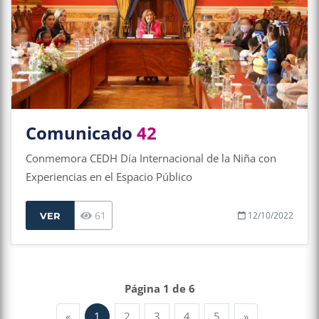
Comunicado
42
Conmemora CEDH Día Internacional de la Niña con
Experiencias en el Espacio Público
61
12/10/2022
VER
Página 1 de 6
«
1
2
3
4
5
»