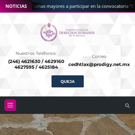
 CEDHT a personas mayores a participar en la convocatoria “Cuén
NOTICIAS
Nuestros Teléfonos:
Correo
(246) 4621630 / 4629160
cedhtlax@prodigy.net.mx
4627595 / 4625184
QUEJA