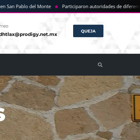
●
 San Pablo del Monte
Participaron autoridades de diferentes 
rreo
QUEJA
dhtlax@prodigy.net.mx
S