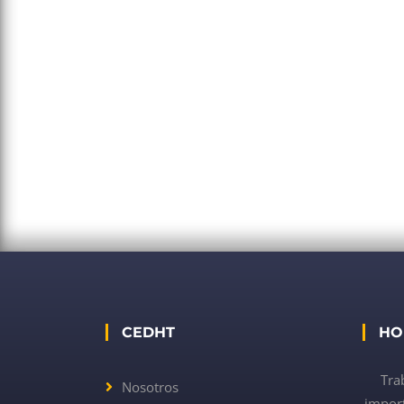
CEDHT
HO
Tra
Nosotros
import