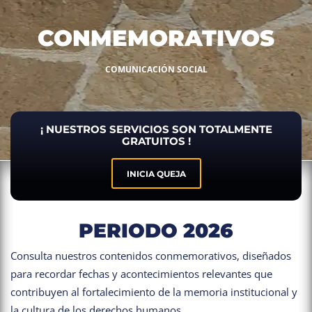
CONMEMORATIVOS
COMUNICACIÓN SOCIAL
¡ NUESTROS SERVICIOS SON TOTALMENTE
GRATUITOS !
INICIA QUEJA
PERIODO
2026
Consulta nuestros contenidos conmemorativos, diseñados
para recordar fechas y acontecimientos relevantes que
contribuyen al fortalecimiento de la memoria institucional y
la cultura de los derechos humanos.