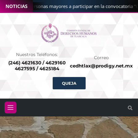
a CEDHT a personas mayores a participar en la convocatoria “Cué
NOTICIAS
Nuestros Teléfonos:
Correo
(246) 4621630 / 4629160
cedhtlax@prodigy.net.mx
4627595 / 4625184
QUEJA