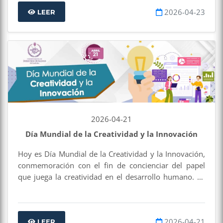
herramientas poderosas que amplían horizontes,
2026-04-23
promueven el pensamiento crítico y contribuyen a la
LEER
construcción de una sociedad más justa e informada.
Reflexionar sobre su impacto es también reconocer
su papel en el ejercicio de los derechos humanos, al
garantizar el acceso al conocimiento y la libre
expresión.
2026-04-21
Día Mundial de la Creatividad y la Innovación
Hoy es Día Mundial de la Creatividad y la Innovación,
conmemoración con el fin de concienciar del papel
que juega la creatividad en el desarrollo humano. La
creatividad no solo impulsa el progreso, también
fortalece los derechos humanos: visibiliza
problemáticas, promueve la inclusión y genera
2026-04-21
soluciones para construir una sociedad más justa.
LEER