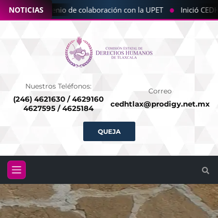
●
a CEDHT convenio de colaboración con la UPET
NOTICIAS
Inició CEDHT
Nuestros Teléfonos:
Correo
(246) 4621630 / 4629160
cedhtlax@prodigy.net.mx
4627595 / 4625184
QUEJA