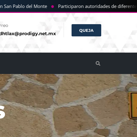
●
an Pablo del Monte
Participaron autoridades de diferentes co
rreo
QUEJA
dhtlax@prodigy.net.mx
S